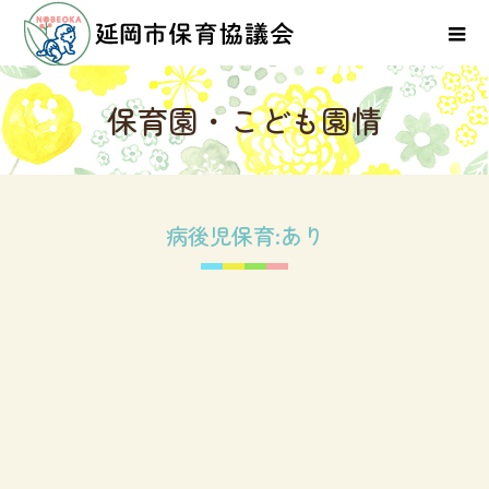
保
育
園
・
こ
ど
も
園
情
病後児保育:あり