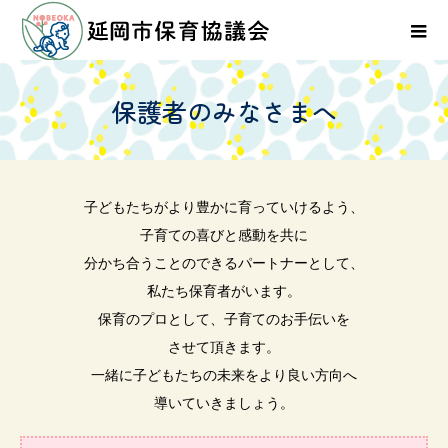
保
護
者
の
み
な
さ
ま
へ
子どもたちがより豊かに育っていけるよう、
子育ての喜びと感動を共に
分かち合うことのできるパートナーとして、
私たち保育者がいます。
保育のプロとして、子育てのお手伝いを
させて頂きます。
一緒に子どもたちの未来をより良い方向へ
導いていきましょう。