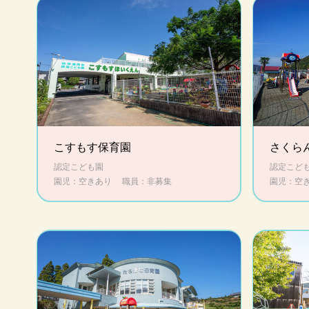
こすもす保育園
さくら
認定こども園
認定こど
園児：空きあり
職員：非募集
園児：空