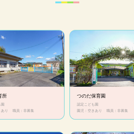
育所
つのだ保育園
も園
認定こども園
きあり
職員：非募集
園児：空きあり
職員：非募集