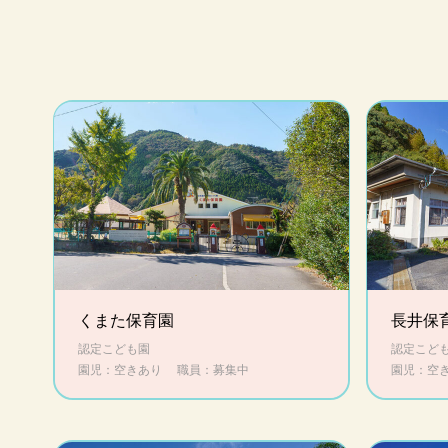
くまた保育園
長井保
認定こども園
認定こど
園児：空きあり
職員：募集中
園児：空