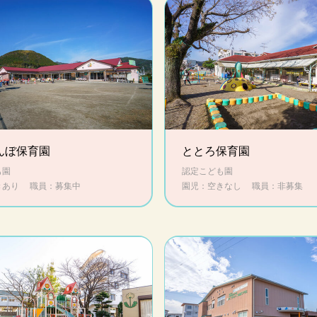
んぼ保育園
ととろ保育園
も園
認定こども園
きあり
職員：募集中
園児：空きなし
職員：非募集