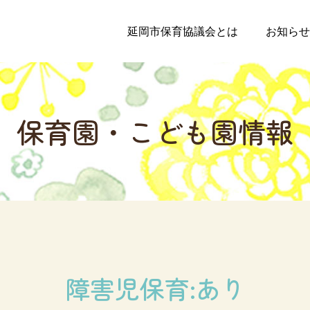
延岡市保育協議会とは
お知らせ
保
育
園
・
こ
ど
も
園
情
報
障害児保育:あり