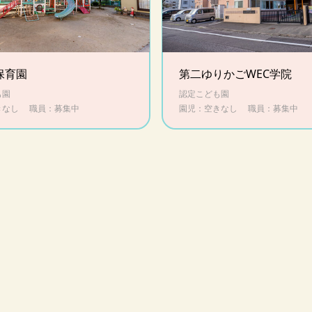
保育園
第二ゆりかごWEC学院
も園
認定こども園
きなし
職員：募集中
園児：空きなし
職員：募集中