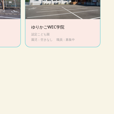
ゆりかごWEC学院
認定こども園
園児：空きなし
職員：募集中