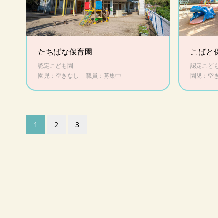
たちばな保育園
こばと
認定こども園
認定こど
園児：空きなし
職員：募集中
園児：空
1
2
3