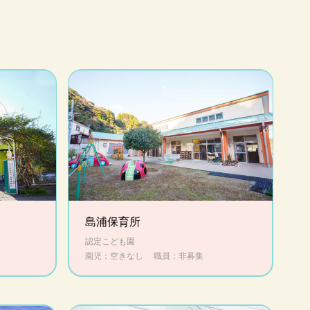
島浦保育所
認定こども園
園児：空きなし
職員：非募集