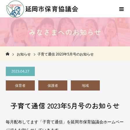
み
な
さ
ま
へ
の
お
知
ら
せ
NEWS
お知らせ
子育て通信 2023年5月号のお知らせ
2023.04.27
保育者
保護者
地域
子育て通信 2023年5月号のお知らせ
毎月配布してます「子育て通信」を延岡市保育協議会ホームペー
ジでもお知らせしていきます。