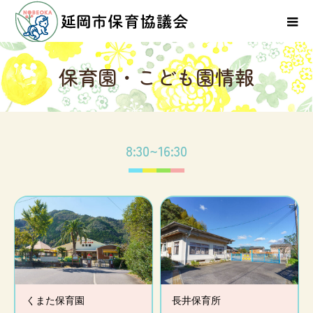
保
育
園
・
こ
ど
も
園
情
報
8:30~16:30
くまた保育園
長井保育所