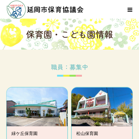
保
育
園
・
こ
ど
も
園
情
報
職員：募集中
緑ケ丘保育園
松山保育園