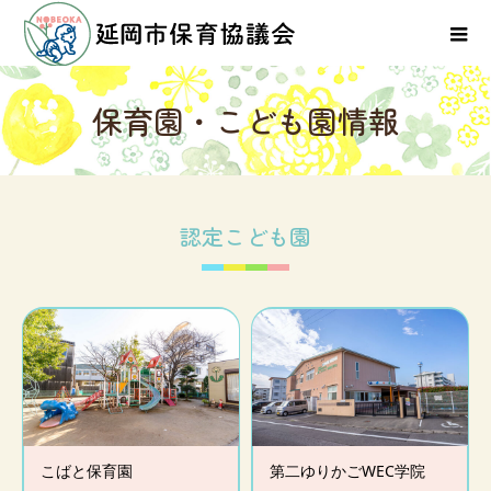
保
育
園
・
こ
ど
も
園
情
報
認定こども園
こばと保育園
第二ゆりかごWEC学院