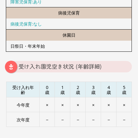
障害児保育:あり
病後児保育
病後児保育:なし
休園日
日祭日・年末年始
受け入れ園児空き状況 (年齢詳細)
受け入れ年
0
1
2
3
4
5
齢
歳
歳
歳
歳
歳
歳
今年度
×
×
×
×
×
×
次年度
−
−
−
−
−
−