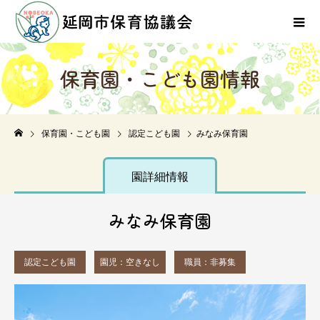
保
育
園
・
こ
ど
も
園
情
報
保育園・こども園
認定こども園
みなみ保育園
園詳細情報
みなみ保育園
認定こども園
園児：空きなし
職員：非募集