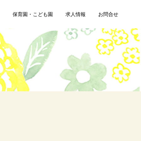
保育園・こども園
求人情報
お問合せ