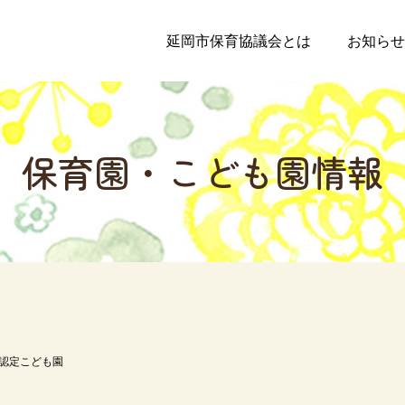
延岡市保育協議会とは
お知らせ
保
育
園
・
こ
ど
も
園
情
報
認定こども園