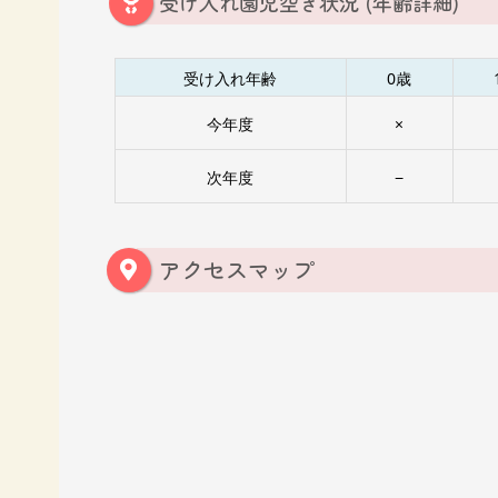
受け入れ園児空き状況 (年齢詳細)
受け入れ年齢
0歳
今年度
×
次年度
−
アクセスマップ