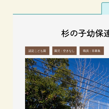
杉の子幼保
認定こども園
園児：空きなし
職員：非募集