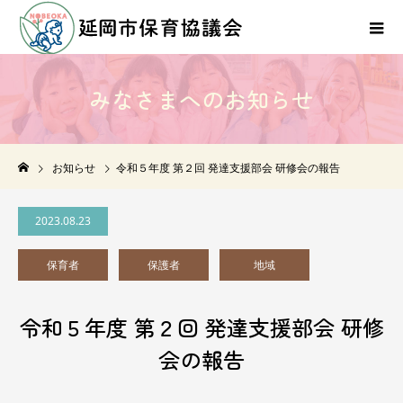
み
な
さ
ま
へ
の
お
知
ら
せ
NEWS
お知らせ
令和５年度 第２回 発達支援部会 研修会の報告
2023.08.23
保育者
保護者
地域
令和５年度 第２回 発達支援部会 研修
会の報告