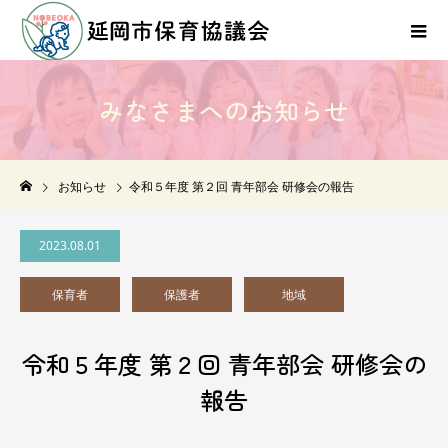
み
な
さ
ま
へ
の
お
知
ら
せ
NEWS
お知らせ
令和５年度 第２回 青年部会 研修会の報告
2023.08.01
保育者
保護者
地域
令和５年度 第２回 青年部会 研修会の
報告