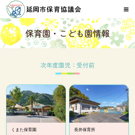
保
育
園
・
こ
ど
も
園
情
報
次年度園児：受付前
くまた保育園
長井保育所